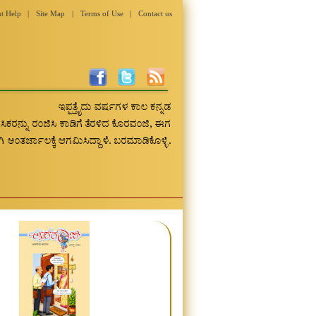
t Help
|
Site Map
|
Terms of Use
|
Contact us
ಇಪ್ಪತ್ತೈದು ವರ್ಷಗಳ ಕಾಲ ಕನ್ನಡ
ರಸಿಕರನ್ನು ರಂಜಿಸಿ ಕಾಡಿಗೆ ತೆರಳಿದ ಕೊರವಂಜಿ, ಈಗ
ಅಂತರ್ಜಾಲಕ್ಕೆ ಆಗಮಿಸಿದ್ದಾಳೆ. ಬರಮಾಡಿಕೊಳ್ಳಿ.