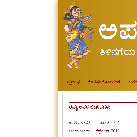
ಪ್ರಾರಂಭ
ಕೊರವಂಜಿ-ಅಪರಂಜಿ
ಅಪರ
ರಮ್ಯ ಅವರ ಲೇಖನಗಳು
ಕಾಗೆಗಳ ಟೀಮ್...
|
ಜೂನ್ 2012
ಅಂದು ಇಂದು
|
ಸೆಪ್ಟೆಂಬರ್ 2012