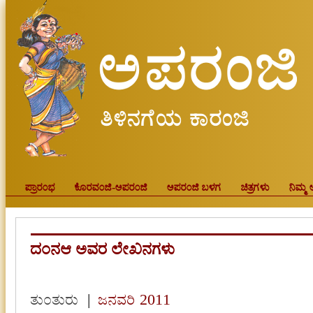
ಪ್ರಾರಂಭ
ಕೊರವಂಜಿ-ಅಪರಂಜಿ
ಅಪರಂಜಿ ಬಳಗ
ಚಿತ್ರಗಳು
ನಿಮ್ಮ 
ದಂನಆ ಅವರ ಲೇಖನಗಳು
ತುಂತುರು
|
ಜನವರಿ 2011