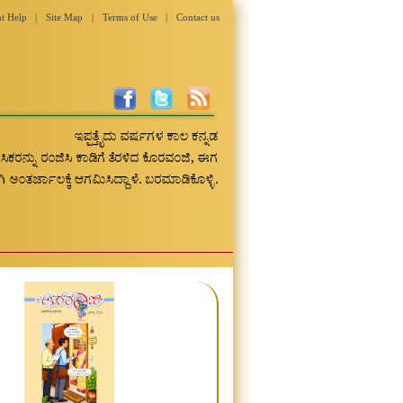
t Help
|
Site Map
|
Terms of Use
|
Contact us
ಇಪ್ಪತ್ತೈದು ವರ್ಷಗಳ ಕಾಲ ಕನ್ನಡ
ರಸಿಕರನ್ನು ರಂಜಿಸಿ ಕಾಡಿಗೆ ತೆರಳಿದ ಕೊರವಂಜಿ, ಈಗ
ಅಂತರ್ಜಾಲಕ್ಕೆ ಆಗಮಿಸಿದ್ದಾಳೆ. ಬರಮಾಡಿಕೊಳ್ಳಿ.